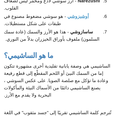
Narezushi
- أرز سوشي لاذع ومخمّر ليس لضعاف
القلوب.
أوشيزوشي
- هو سوشي مضغوط مصنوع في
طبقات على شكل مستطيلات.
ساسازوشي
- هذا هو الأرز والسمك (عادة سمك
السلمون) ملفوف بأوراق الخيزران بدلاً من النوري.
ما هو الساشيمي؟
الساشيمي هي وصفة يابانية تقليدية أخرى مشهورة تتكون
إما من السمك النيئ أو اللحم المقطّع إلى قطع رفيعة
وعادة ما تؤكل مع صلصة الصويا. على عكس السوشي ،
يصنع الساشيمي دائمًا من الأسماك النيئة والمأكولات
البحرية ولا يقدم مع الأرز.
تُترجم كلمة الساشيمي تقريبًا إلى "جسد مثقوب" في اللغة