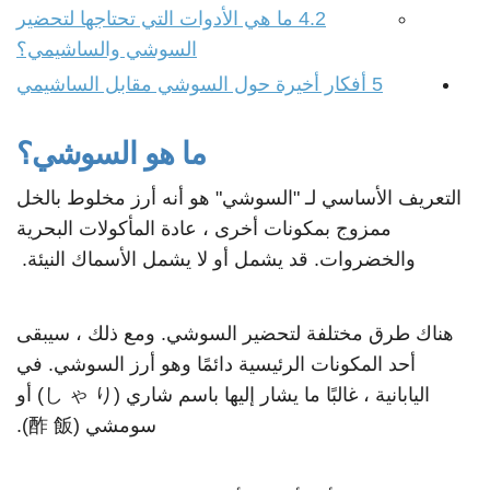
4.2
ما هي الأدوات التي تحتاجها لتحضير
السوشي والساشيمي؟
5
أفكار أخيرة حول السوشي مقابل الساشيمي
ما هو السوشي؟
التعريف الأساسي لـ "السوشي" هو أنه أرز مخلوط بالخل
ممزوج بمكونات أخرى ، عادة المأكولات البحرية
والخضروات. قد يشمل أو لا يشمل الأسماك النيئة.
هناك طرق مختلفة لتحضير السوشي. ومع ذلك ، سيبقى
أحد المكونات الرئيسية دائمًا وهو أرز السوشي. في
اليابانية ، غالبًا ما يشار إليها باسم شاري (し ゃ り) أو
سومشي (酢 飯).