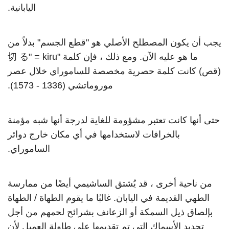
اليابانية.
يجب أن يكون المصطلح الأصلي هو "قطع الجسم" بدلاً من
ما هو عليه الآن. ومع ذلك ، فإن كلمة "切 る" = kiru
(قص) كانت كلمة حصرية مخصصة للساموراي خلال عصر
موروماتشي (1336 - 1573).
حتى أنها كانت تعتبر مشؤومة للغاية لدرجة أنها شبه مؤمنة
بالخرافات لاستخدامها في أي مكان خارج دوائر
الساموراي.
من ناحية أخرى ، قد يُشتق الساشيمي أيضًا من ممارسة
الطهي القديمة في اليابان. غالبًا ما يقوم الطهاة / الطهاة
بإلصاق ذيل السمكة أو الزعانف بشرائح لحمهم من أجل
تحديد الأسماك التي تم تقديمها على طاولة العميل لأن