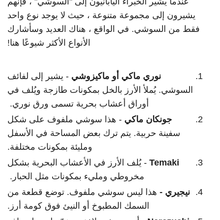
عندما يشير الخبراء اليابانيون إلى "السوشي" ، فإنهم
يشيرون إلى مجموعة متنوعة ، حيث لا يوجد نوع واحد
فقط من السوشي. في الواقع ، هناك العديد وسأشارك
الأنواع الأكثر شيوعًا هنا!
نوري ماكي أو ماكيزوشي
- يشير إلى لفائف
السوشي. يُملأ الأرز بالخل بمكونات طازجة ويُلف في
أوراق أعشاب بحرية تسمى ورق نوري.
جونكان ماكي
- هذا سوشي ملفوف على شكل
سفينة حربية. يتم ترك بعض المساحة في الأسفل
ومليئة بمكونات مختلفة.
Temaki
- يُلف الأرز في الأعشاب البحرية بشكل
مخروطي ومليء بمكونات مثل الحبار.
نيجيري -
هذا ليس سوشي ملفوف. توضع قطعة من
السمك المطبوخ أو النيئ فوق كومة أرز.