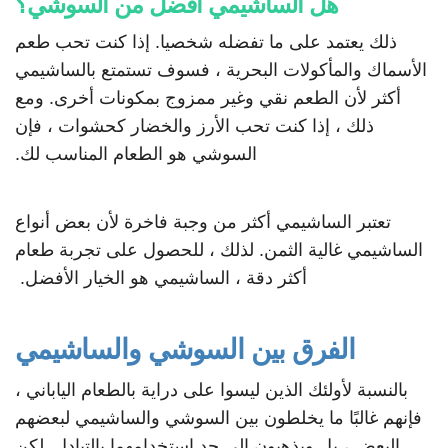
هل الساشيمي افضل من السوشي؟
ذلك يعتمد على ما تفضله شخصيا. إذا كنت تحب طعم
الأسماك والمأكولات البحرية ، فسوف تستمتع بالساشيمي
أكثر لأن الطعم نقي وغير ممزوج بمكونات أخرى. ومع
ذلك ، إذا كنت تحب الأرز والخضار كحشوات ، فإن
السوشي هو الطعام المناسب لك.
تعتبر الساشيمي أكثر من وجبة فاخرة لأن بعض أنواع
الساشيمي غالية الثمن. لذلك ، للحصول على تجربة طعام
أكثر دقة ، الساشيمي هو الخيار الأفضل.
الفرق بين السوشي والساشيمي
بالنسبة لأولئك الذين ليسوا على دراية بالطعام الياباني ،
فإنهم غالبًا ما يخلطون بين السوشي والساشيمي لبعضهم
البعض ، بل ويذهبون إلى حد استخدامهما بالتبادل. لكن