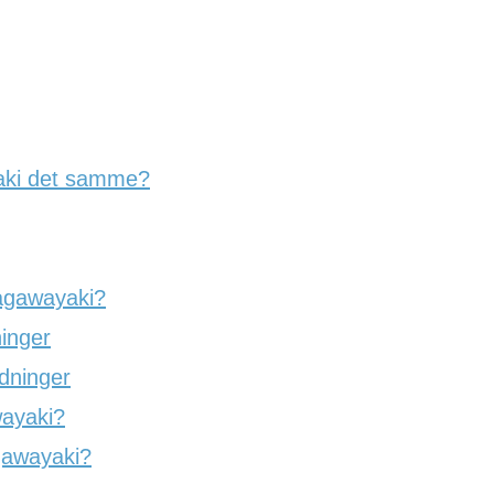
aki det samme?
agawayaki?
inger
dninger
ayaki?
awayaki?