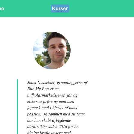
ino
Kurser
Joost Nusselder, grundlæggeren af
​​Bite My Bun er en
indholdsmarkedsfører, far og
elsker at prøve ny mad med
japansk mad i hjertet af hans
passion, og sammen med sit team
har han skabt dybtgående
blogartikler siden 2016 for at
hjælpe loyale læsere med