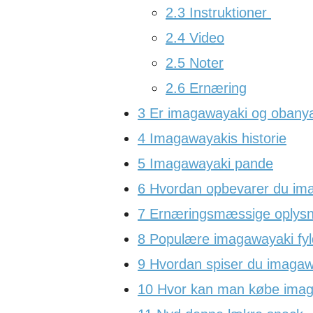
2.3
Instruktioner
2.4
Video
2.5
Noter
2.6
Ernæring
3
Er imagawayaki og obany
4
Imagawayakis historie
5
Imagawayaki pande
6
Hvordan opbevarer du im
7
Ernæringsmæssige oplysn
8
Populære imagawayaki fyl
9
Hvordan spiser du imagaw
10
Hvor kan man købe imag