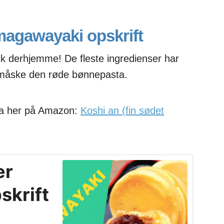
magawayaki opskrift
k derhjemme! De fleste ingredienser har
 måske den røde bønnepasta.
ta her på Amazon:
Koshi an (fin sødet
er
skrift