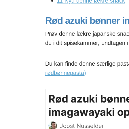
11
Nyd denne lækre snack
Rød azuki bønner i
Prøv denne lækre japanske snac
du i dit spisekammer, undtagen
Du kan finde denne særlige pas
rødbønnepasta)
Rød azuki bønn
imagawayaki op
Joost Nusselder