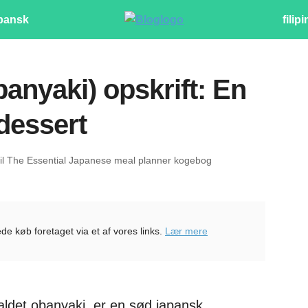
pansk
filip
anyaki) opskrift: En
dessert
 til The Essential Japanese meal planner kogebog
de køb foretaget via et af vores links.
Lær mere
et obanyaki, er en sød japansk