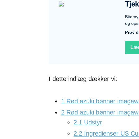
Tje
Bitemy
og opsk
Prøv d
Læs
I dette indlæg dækker vi:
1
Rød azuki bønner imagaway
2
Rød azuki bønner imagaway
2.1
Udstyr
2.2
Ingredienser US Cu