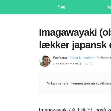
Søg
ja
Imagawayaki (ob
lækker japansk 
Forfatter:
Joost Nusselder,
forfatter
Opdateret marts 15, 2022
Vi kan tjene en kommission på kvalificere
Imagawayaki (今川焼き), også kald