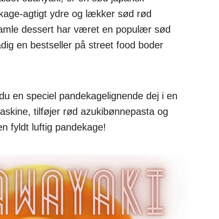
age-agtigt ydre og lækker sød rød
amle dessert har været en populær sød
dig en bestseller på street food boder
du en speciel pandekagelignende dej i en
skine, tilføjer rød azukibønnepasta og
 en fyldt luftig pandekage!