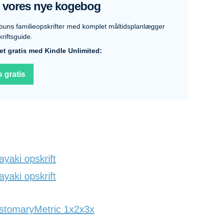
k vores nye kogebog
buns familieopskrifter med komplet måltidsplanlægger
riftsguide.
et gratis med Kindle Unlimited:
 gratis
aki opskrift
aki opskrift
stomaryMetric 1x2x3x