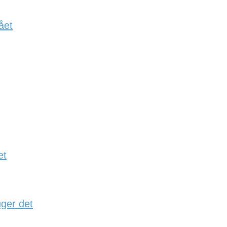
ået
et
ger det