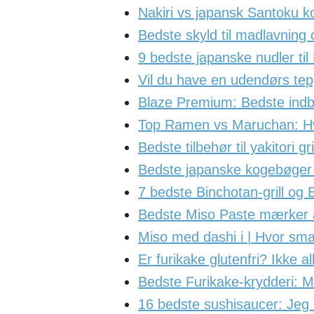
Nakiri vs japansk Santoku k
Bedste skyld til madlavnin
9 bedste japanske nudler til
Vil du have en udendørs tep
Blaze Premium: Bedste indb
Top Ramen vs Maruchan: Hv
Bedste tilbehør til yakitori g
Bedste japanske kogebøger |
7 bedste Binchotan-grill og B
Bedste Miso Paste mærker 
Miso med dashi i | Hvor s
Er furikake glutenfri? Ikke a
Bedste Furikake-krydderi:
16 bedste sushisaucer: Jeg 