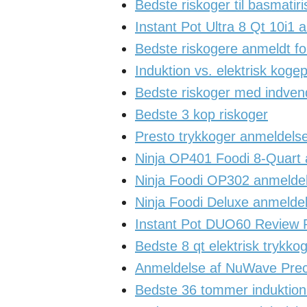
Bedste riskoger til basmatiris
Instant Pot Ultra 8 Qt 10i1 
Bedste riskogere anmeldt for
Induktion vs. elektrisk koge
Bedste riskoger med indvendig
Bedste 3 kop riskoger
Presto trykkoger anmeldels
Ninja OP401 Foodi 8-Quart an
Ninja Foodi OP302 anmeldel
Ninja Foodi Deluxe anmeldels
Instant Pot DUO60 Review Ru
Bedste 8 qt elektrisk trykko
Anmeldelse af NuWave Preci
Bedste 36 tommer induktio