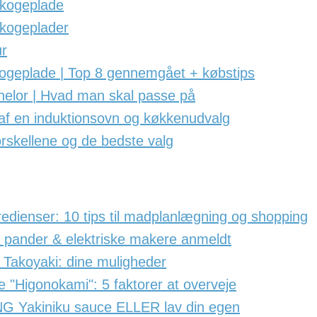
 kogeplade
skogeplader
r
ogeplade | Top 8 gennemgået + købstips
chelor | Hvad man skal passe på
 af en induktionsovn og køkkenudvalg
orskellene og de bedste valg
redienser: 10 tips til madplanlægning og shopping
i pander & elektriske makere anmeldt
Takoyaki: dine muligheder
"Higonokami": 5 faktorer at overveje
 Yakiniku sauce ELLER lav din egen