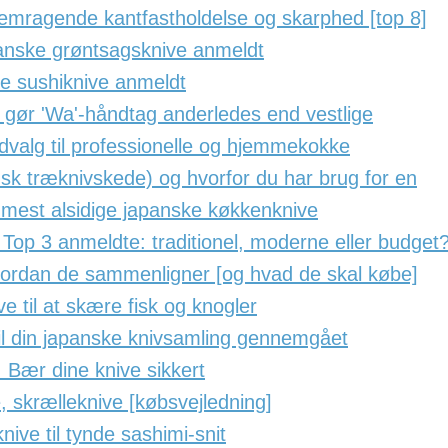
fremragende kantfastholdelse og skarphed [top 8]
anske grøntsagsknive anmeldt
e sushiknive anmeldt
 gør 'Wa'-håndtag anderledes end vestlige
udvalg til professionelle og hjemmekokke
k træknivskede) og hvorfor du har brug for en
 mest alsidige japanske køkkenknive
 Top 3 anmeldte: traditionel, moderne eller budget
vordan de sammenligner [og hvad de skal købe]
 til at skære fisk og knogler
il din japanske knivsamling gennemgået
: Bær dine knive sikkert
 skrælleknive [købsvejledning]
nive til tynde sashimi-snit