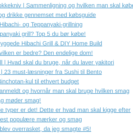
okkekniv | Sammenligning og hvilken man skal køb
g og drikke gennemset med købsguide
 Hibachi- og Teppanyaki-grillning
panyaki grill? Top 5 du bør købe!
yggede Hibachi Grill & DIY Home Build
ilken er bedre? Den endelige dom!
rill | Hvad skal du bruge, når du laver yakitori
 23 must-læsninger fra Sushi til Bento
inchotan-kul til ethvert budget
anmeldt og hvornår man skal bruge hvilken smag
mag møder smag!
lle typer er det! Dette er hvad man skal kigge efter
 Mest populære mærker og smag
blev overrasket, da jeg smagte #5!