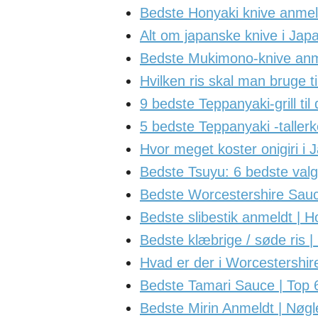
Bedste Honyaki knive anmeld
Alt om japanske knive i Japan
Bedste Mukimono-knive anme
Hvilken ris skal man bruge t
9 bedste Teppanyaki-grill til
5 bedste Teppanyaki -taller
Hvor meget koster onigiri i 
Bedste Tsuyu: 6 bedste val
Bedste Worcestershire Sauc
Bedste slibestik anmeldt | H
Bedste klæbrige / søde ris |
Hvad er der i Worcestershir
Bedste Tamari Sauce | Top 6
Bedste Mirin Anmeldt | Nøgle