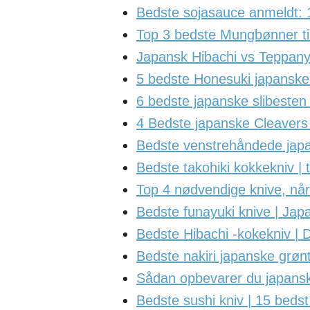
Bedste sojasauce anmeldt: 11 
Top 3 bedste Mungbønner ti
Japansk Hibachi vs Teppanya
5 bedste Honesuki japanske u
6 bedste japanske slibesten 
4 Bedste japanske Cleavers
Bedste venstrehåndede japan
Bedste takohiki kokkekniv | 
Top 4 nødvendige knive, når
Bedste funayuki knive | Jap
Bedste Hibachi -kokekniv | D
Bedste nakiri japanske grønt
Sådan opbevarer du japanske
Bedste sushi kniv | 15 bedst 