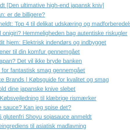
t [Den ultimative high-end japansk kniv]
: er de billigere?
ldt: Top 4 til delikat udskæring og madforberedel
il onigiri? Hemmeligheden bag autentiske riskugler
 dit hjem: Elektrisk indendørs og indbygget
kener til din komfur gennemgået
Japan? Det vil ikke bryde banken
g for fantastisk smag gennemgået
e Brands | Købsguide for kvalitet og smag
old dine japanske knive slebet
 Købsvejledning til klæbrige rismærker
e sauce? Kan jeg spise det?
 glutenfri Shoyu sojasauce anmeldt
ingrediens til asiatisk madlavning