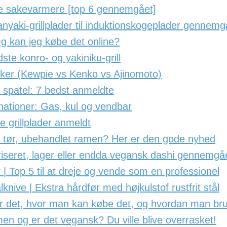
e sakevarmere [top 6 gennemgået]
nyaki-grillplader til induktionskogeplader gennemg
Og kan jeg købe det online?
dste konro- og yakiniku-grill
er (Kewpie vs Kenko vs Ajinomoto)
 spatel: 7 bedst anmeldte
inationer: Gas, kul og vendbar
 grillplader anmeldt
ise tør, ubehandlet ramen? Her er den gode nyhed
riseret, lager eller endda vegansk dashi gennemgå
 | Top 5 til at dreje og vende som en professionel
nive | Ekstra hårdfør med højkulstof rustfrit stål
er det, hvor man kan købe det, og hvordan man bru
en og er det vegansk? Du ville blive overrasket!