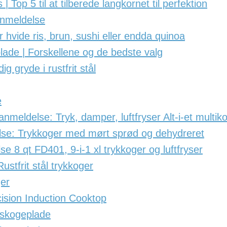
 | Top 5 til at tilberede langkornet til perfektion
anmeldelse
 hvide ris, brun, sushi eller endda quinoa
plade | Forskellene og de bedste valg
 gryde i rustfrit stål
e
meldelse: Tryk, damper, luftfryser Alt-i-et multik
se: Trykkoger med mørt sprød og dehydreret
e 8 qt FD401, 9-i-1 xl trykkoger og luftfryser
stfrit stål trykkoger
ger
sion Induction Cooktop
nskogeplade