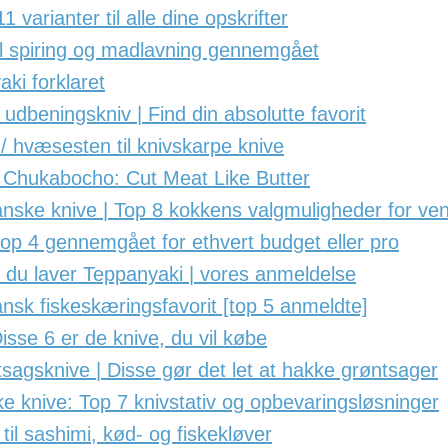
varianter til alle dine opskrifter
l spiring og madlavning gennemgået
ki forklaret
dbeningskniv | Find din absolutte favorit
/ hvæsesten til knivskarpe knive
 Chukabocho: Cut Meat Like Butter
ske knive | Top 8 kokkens valgmuligheder for ven
top 4 gennemgået for ethvert budget eller pro
 du laver Teppanyaki | vores anmeldelse
ansk fiskeskæringsfavorit [top 5 anmeldte]
isse 6 er de knive, du vil købe
sagsknive | Disse gør det let at hakke grøntsager
 knive: Top 7 knivstativ og opbevaringsløsninger
til sashimi, kød- og fiskekløver