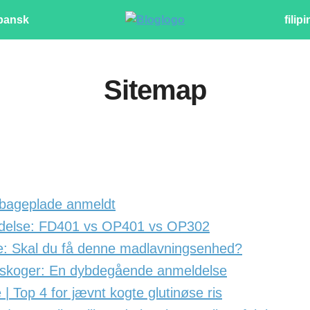
pansk
filip
Sitemap
bageplade anmeldt
eldelse: FD401 vs OP401 vs OP302
e: Skal du få denne madlavningsenhed?
iskoger: En dybdegående anmeldelse
e | Top 4 for jævnt kogte glutinøse ris