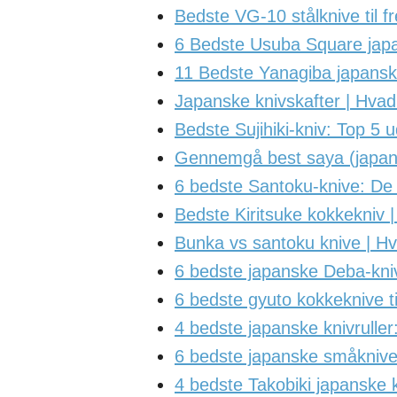
Bedste VG-10 stålknive til 
6 Bedste Usuba Square jap
11 Bedste Yanagiba japansk
Japanske knivskafter | Hvad
Bedste Sujihiki-kniv: Top 5 
Gennemgå best saya (japans
6 bedste Santoku-knive: De
Bedste Kiritsuke kokkekniv |
Bunka vs santoku knive | H
6 bedste japanske Deba-knive
6 bedste gyuto kokkeknive t
4 bedste japanske knivruller
6 bedste japanske småknive,
4 bedste Takobiki japanske k