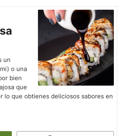
esa
s un
mi) o una
bor bien
gajosa que
or lo que obtienes deliciosos sabores en