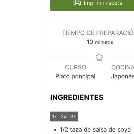
Imprimir receta
TIEMPO DE PREPARACI
minutos
10
minutos
CURSO
COCIN
Plato principal
Japoné
INGREDIENTES
1x
2x
3x
1/2
taza de
salsa de soya