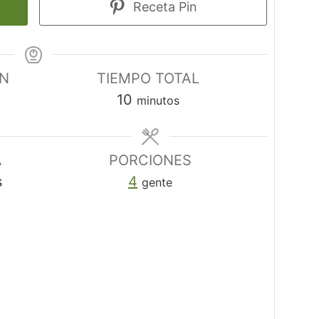
Receta Pin
ÓN
TIEMPO TOTAL
minutos
10
minutos
A
PORCIONES
s
4
gente