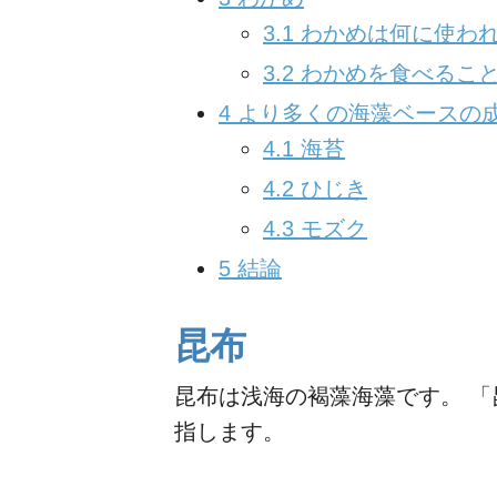
3.1
わかめは何に使わ
3.2
わかめを食べるこ
4
より多くの海藻ベースの
4.1
海苔
4.2
ひじき
4.3
モズク
5
結論
昆布
昆布は浅海の褐藻海藻です。 
指します。