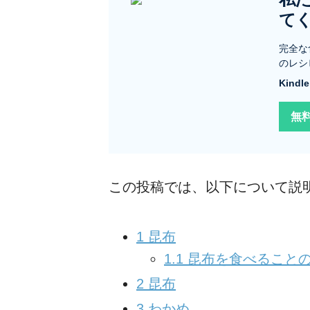
て
完全な
のレシ
Kind
無
この投稿では、以下について説
1
昆布
1.1
昆布を食べること
2
昆布
3
わかめ