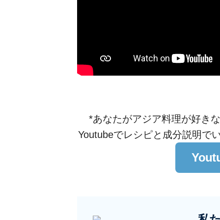
*あなたがアジア料理が好き
Youtubeでレシピと成分説
You
私