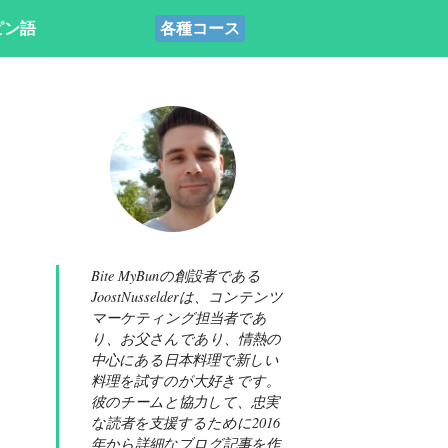
ピン語
各種コース
Bite MyBunの創設者である
JoostNusselderは、コンテンツ
マーケティング担当者であ
り、お父さんであり、情熱の
中心にある日本料理で新しい
料理を試すのが大好きです。
彼のチームと協力して、忠実
な読者を支援するために2016
年から詳細なブログ記事を作