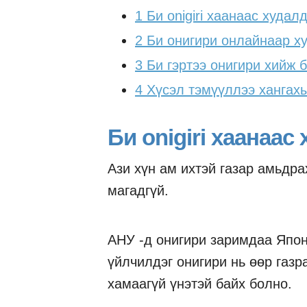
1
Би onigiri хаанаас худал
2
Би онигири онлайнаар х
3
Би гэртээ онигири хийж 
4
Хүсэл тэмүүллээ хангахы
Би onigiri хаанаас
Ази хүн ам ихтэй газар амьдра
магадгүй.
АНУ -д онигири заримдаа Япон
үйлчилдэг онигири нь өөр газр
хамаагүй үнэтэй байх болно.