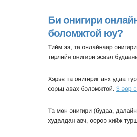
Би онигири онлай
боломжтой юу?
Тийм ээ, та онлайнаар онигир
төрлийн онигири эсвэл будаан
Хэрэв та онигириг анх удаа ту
сорьц авах боломжтой.
3 өөр 
Та мөн онигири (будаа, далайн
худалдан авч, өөрөө хийж тур