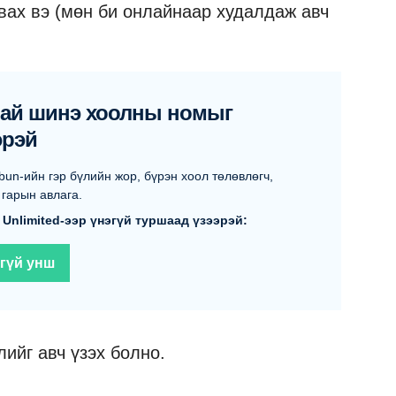
ай шинэ хоолны номыг
эрэй
bun-ийн гэр бүлийн жор, бүрэн хоол төлөвлөгч,
гарын авлага.
 Unlimited-ээр үнэгүй туршаад үзээрэй:
гүй унш
ийг авч үзэх болно.