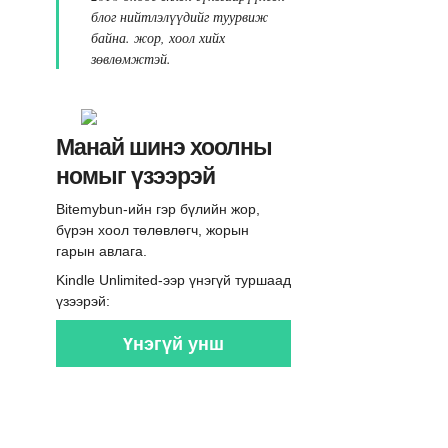
блог нийтлэлүүдийг туурвиж
байна. жор, хоол хийх
зөвлөмжтэй.
Манай шинэ хоолны
номыг үзээрэй
Bitemybun-ийн гэр бүлийн жор,
бүрэн хоол төлөвлөгч, жорын
гарын авлага.
Kindle Unlimited-ээр үнэгүй туршаад
үзээрэй:
Үнэгүй унш