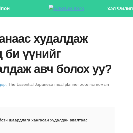
Япон
хэл Филип
аанаас худалдаж
д би үүнийг
алдаж авч болох уу?
дер,
The Essential Japanese meal planner хоолны номын
йсэн шаардлага хангасан худалдан авалтаас