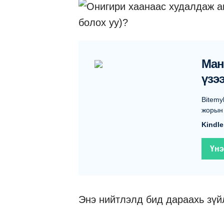
Ман
үзэ
Bitemy
жорын 
Kindle
Үнэ
Энэ нийтлэлд бид дараахь зүйл