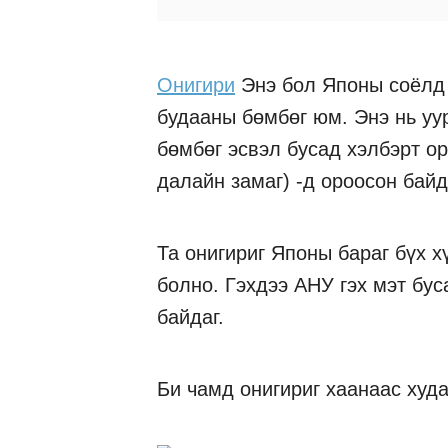
Онигири
Энэ бол Японы соёлд 
будааны бөмбөг юм. Энэ нь уу
бөмбөг эсвэл бусад хэлбэрт ор
далайн замаг) -д ороосон байд
Та онигириг Японы бараг бүх х
болно. Гэхдээ АНУ гэх мэт бус
байдаг.
Би чамд онигириг хаанаас худ