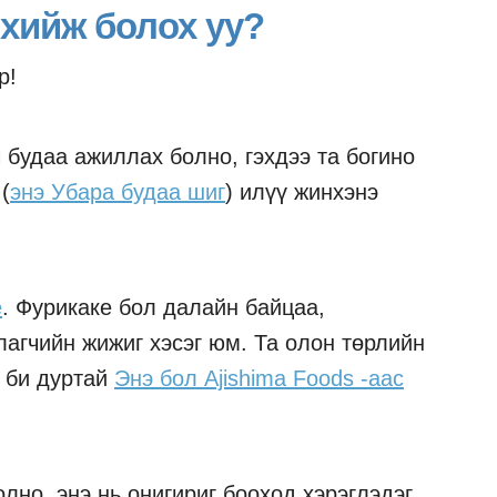
 хийж болох уу?
р!
 будаа ажиллах болно, гэхдээ та богино
(
энэ Убара будаа шиг
) илүү жинхэнэ
е
. Фурикаке бол далайн байцаа,
лагчийн жижиг хэсэг юм. Та олон төрлийн
э би дуртай
Энэ бол Ajishima Foods -аас
олно, энэ нь онигириг бооход хэрэглэдэг