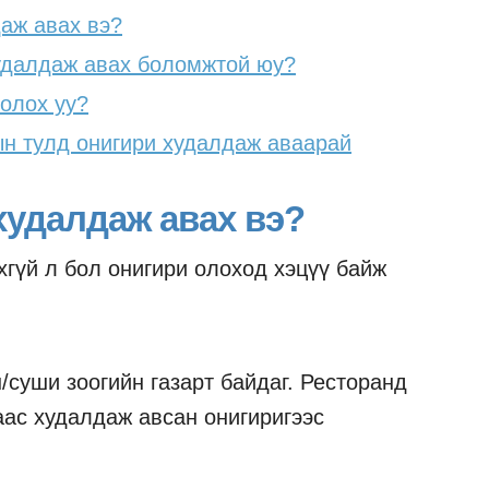
даж авах вэ?
удалдаж авах боломжтой юу?
болох уу?
н тулд онигири худалдаж аваарай
 худалдаж авах вэ?
хгүй л бол онигири олоход хэцүү байж
/суши зоогийн газарт байдаг. Ресторанд
аас худалдаж авсан онигиригээс