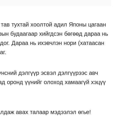
тав тухтай хоолтой адил Японы цагаан
рын будаагаар хийгдсэн бөгөөд дараа нь
дог. Дараа нь ихэвчлэн нори (хатаасан
аг.
үнсний дэлгүүр эсвэл дэлгүүрээс авч
ад оронд үүнийг олоход хамаагүй хэцүү
алдаж авах талаар мэдээлэл өгье!