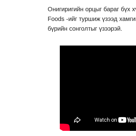
Онигиригийн орцыг бараг бүх х
Foods -ийг туршиж үзээд хамги
бүрийн сонголтыг үзээрэй.