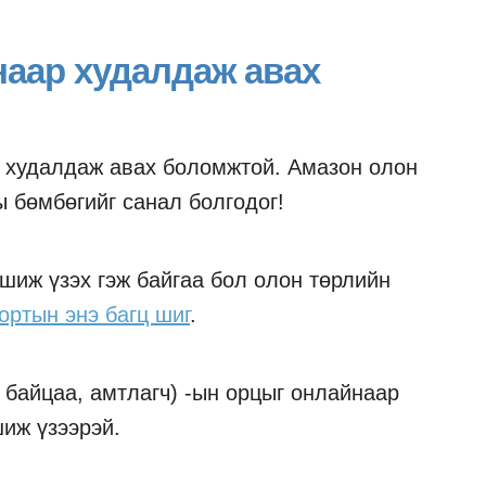
наар худалдаж авах
и худалдаж авах боломжтой. Амазон олон
ы бөмбөгийг санал болгодог!
ршиж үзэх гэж байгаа бол олон төрлийн
сортын энэ багц шиг
.
 байцаа, амтлагч) -ын орцыг онлайнаар
шиж үзээрэй.