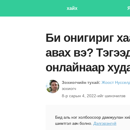
хайх
Би онигириг х
авах вэ? Тэгээ
онлайнаар худ
Зохиогчийн тухай:
Жоост Нуссел
зохиогч
8-р сарын 4, 2022-ийг шинэчилэв
Бид аль нэг холбоосоор дамжуулан хи
шимтгэл авч болно.
Дэлгэрэнгүй