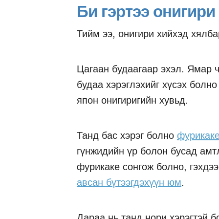
Би гэртээ онигири
Тийм ээ, онигири хийхэд хялба
Цагаан будаагаар эхэл. Ямар ч
будаа хэрэглэхийг хүсэх болно 
япон онигиригийн хувьд.
Танд бас хэрэг болно
фурикак
гүнжидийн үр болон бусад амт
фурикаке сонгож болно, гэхдэ
авсан бүтээгдэхүүн юм
.
Дараа нь танд нори хэрэгтэй б