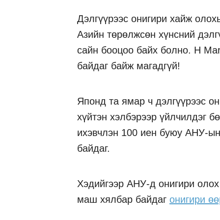
Дэлгүүрээс онигири хайж олохы
Азийн төрөлжсөн хүнсний дэлгү
сайн бооцоо байх болно. H Mar
байдаг байж магадгүй!
Японд та ямар ч дэлгүүрээс он
хүйтэн хэлбэрээр үйлчилдэг бө
ихэвчлэн 100 иен буюу АНУ-ын
байдаг.
Хэдийгээр АНУ-д онигири олох 
маш хялбар байдаг
онигири өө