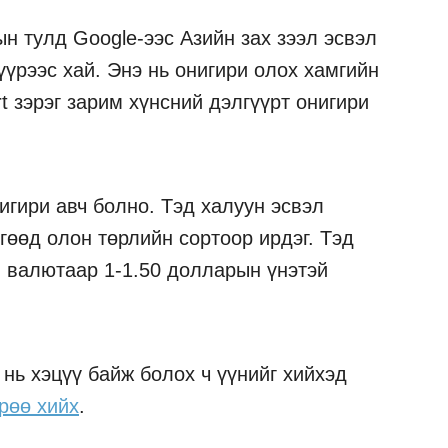
н тулд Google-ээс Азийн зах зээл эсвэл
үрээс хай. Энэ нь онигири олох хамгийн
t зэрэг зарим хүнсний дэлгүүрт онигири
игири авч болно. Тэд халуун эсвэл
гөөд олон төрлийн сортоор ирдэг. Тэд
 валютаар 1-1.50 долларын үнэтэй
нь хэцүү байж болох ч үүнийг хийхэд
рөө хийх
.