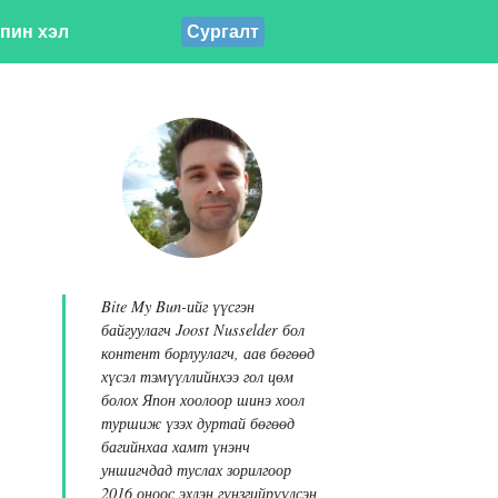
пин хэл
Сургалт
Bite My Bun-ийг үүсгэн
байгуулагч Joost Nusselder бол
контент борлуулагч, аав бөгөөд
хүсэл тэмүүллийнхээ гол цөм
болох Япон хоолоор шинэ хоол
туршиж үзэх дуртай бөгөөд
багийнхаа хамт үнэнч
уншигчдад туслах зорилгоор
2016 оноос эхлэн гүнзгийрүүлсэн