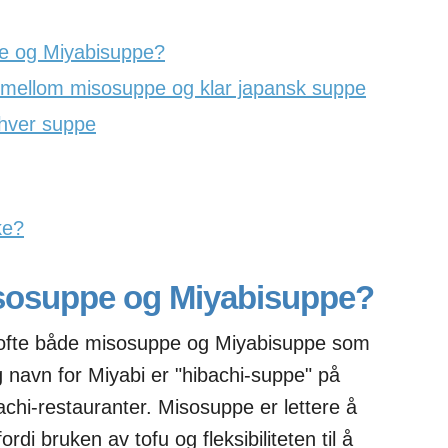
e og Miyabisuppe?
 mellom misosuppe og klar japansk suppe
hver suppe
ke?
sosuppe og Miyabisuppe?
 ofte både misosuppe og Miyabisuppe som
lig navn for Miyabi er "hibachi-suppe" på
chi-restauranter. Misosuppe er lettere å
rdi bruken av tofu og fleksibiliteten til å