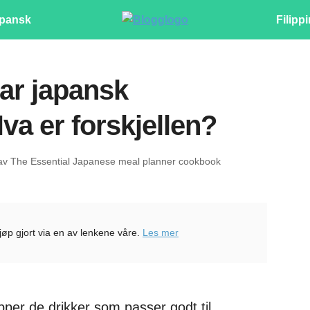
pansk
Filipp
ar japansk
va er forskjellen?
 av The Essential Japanese meal planner cookbook
kjøp gjort via en av lenkene våre.
Les mer
pper de drikker som passer godt til