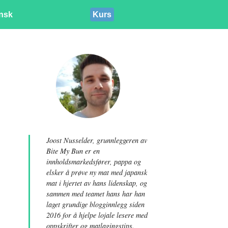
insk
Kurs
Joost Nusselder, grunnleggeren av
Bite My Bun er en
innholdsmarkedsfører, pappa og
elsker å prøve ny mat med japansk
mat i hjertet av hans lidenskap, og
sammen med teamet hans har han
laget grundige blogginnlegg siden
2016 for å hjelpe lojale lesere med
oppskrifter og matlagingstips.