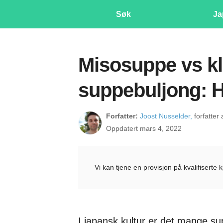
Søk
Ja
Misosuppe vs kl
suppebuljong: H
Forfatter:
Joost Nusselder,
forfatter
Oppdatert mars 4, 2022
Vi kan tjene en provisjon på kvalifiserte 
I japansk kultur er det mange su