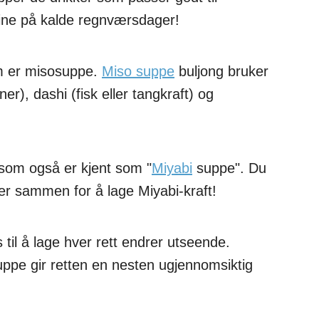
fine på kalde regnværsdager!
m er misosuppe.
Miso suppe
buljong bruker
r), dashi (fisk eller tangkraft) og
 som også er kjent som "
Miyabi
suppe". Du
er sammen for å lage Miyabi-kraft!
il å lage hver rett endrer utseende.
ppe gir retten en nesten ugjennomsiktig