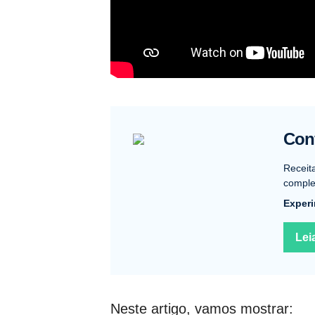
Conf
Receit
complet
Experi
Lei
Neste artigo, vamos mostrar: