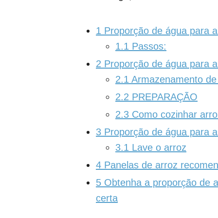
1
Proporção de água para a
1.1
Passos:
2
Proporção de água para a
2.1
Armazenamento de 
2.2
PREPARAÇÃO
2.3
Como cozinhar arro
3
Proporção de água para a
3.1
Lave o arroz
4
Panelas de arroz recome
5
Obtenha a proporção de a
certa