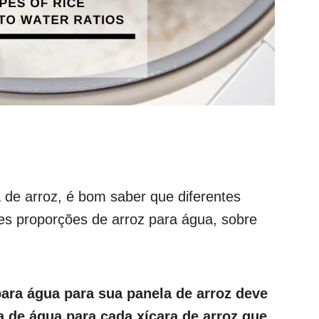
 de arroz, é bom saber que diferentes
tes proporções de arroz para água, sobre
para água para sua panela de arroz deve
ra de água para cada xícara de arroz que