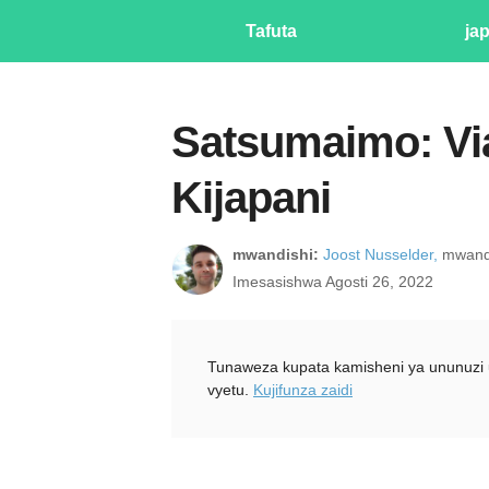
Tafuta
ja
Satsumaimo: Via
Kijapani
mwandishi:
Joost Nusselder,
mwandi
Imesasishwa Agosti 26, 2022
Tunaweza kupata kamisheni ya ununuzi 
vyetu.
Kujifunza zaidi