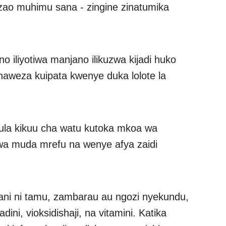
ao muhimu sana - zingine zinatumika
no iliyotiwa manjano ilikuzwa kijadi huko
naweza kuipata kwenye duka lolote la
akula kikuu cha watu kutoka mkoa wa
kwa muda mrefu na wenye afya zaidi
apani ni tamu, zambarau au ngozi nyekundu,
ni, vioksidishaji, na vitamini. Katika