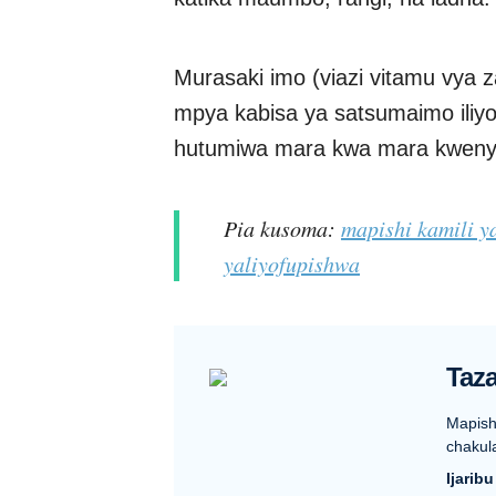
Murasaki imo (viazi vitamu vya 
mpya kabisa ya satsumaimo iliy
hutumiwa mara kwa mara kwenye
Pia kusoma:
mapishi kamili y
yaliyofupishwa
Taza
Mapish
chakul
Ijarib