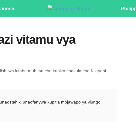
panese
Philip
zi vitamu vya
shi wa kitabu muhimu cha kupika chakula cha Kijapani
unaostahiki unaofanywa kupitia mojawapo ya viungo