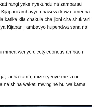
ati rangi yake nyekundu na zambarau
ya Kijapani ambavyo unaweza kuwa umeona
katika kila chakula cha jioni cha shukrani
vya Kijapani, ambavyo hupendwa sana na
 ni mmea wenye dicotyledonous ambao ni
, ladha tamu, mizizi yenye mizizi ni
a na shina wakati mwingine huliwa kama