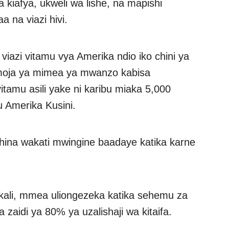
za kiafya, ukweli wa lishe, na mapishi
na viazi hivi.
viazi vitamu vya Amerika ndio iko chini ya
moja ya mimea ya mwanzo kabisa
 vitamu asili yake ni karibu miaka 5,000
au Amerika Kusini.
 China wakati mwingine baadaye katika karne
a kali, mmea uliongezeka katika sehemu za
 zaidi ya 80% ya uzalishaji wa kitaifa.