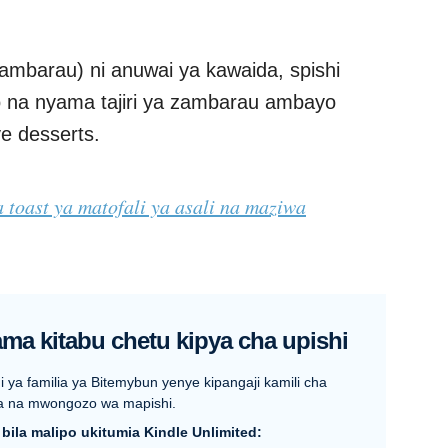
zambarau) ni anuwai ya kawaida, spishi
o na nyama tajiri ya zambarau ambayo
 desserts.
a toast ya matofali ya asali na maziwa
ma kitabu chetu kipya cha upishi
i ya familia ya Bitemybun yenye kipangaji kamili cha
a na mwongozo wa mapishi.
u bila malipo ukitumia Kindle Unlimited: