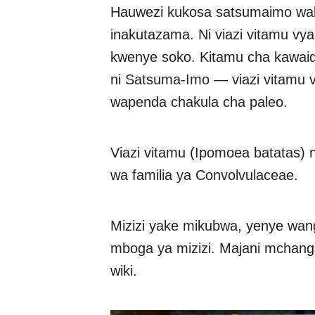
Hauwezi kukosa satsumaimo wak
inakutazama. Ni viazi vitamu v
kwenye soko. Kitamu cha kawaida 
ni Satsuma-Imo — viazi vitamu 
wapenda chakula cha paleo.
Viazi vitamu (Ipomoea batatas)
wa familia ya Convolvulaceae.
Mizizi yake mikubwa, yenye wanga
mboga ya mizizi. Majani mchang
wiki.