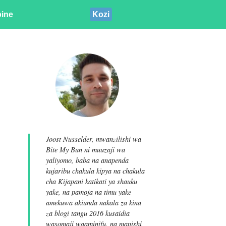
pine
Kozi
Joost Nusselder, mwanzilishi wa
Bite My Bun ni muuzaji wa
yaliyomo, baba na anapenda
kujaribu chakula kipya na chakula
cha Kijapani katikati ya shauku
yake, na pamoja na timu yake
amekuwa akiunda nakala za kina
za blogi tangu 2016 kusaidia
wasomaji waaminifu. na mapishi