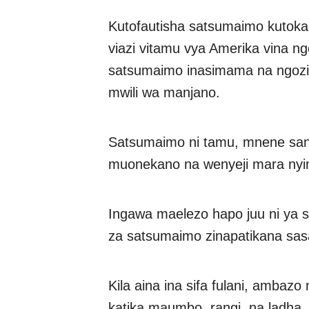
Kutofautisha satsumaimo kutok
viazi vitamu vya Amerika vina 
satsumaimo inasimama na ngoz
mwili wa manjano.
Satsumaimo ni tamu, mnene sana
muonekano na wenyeji mara nyin
Ingawa maelezo hapo juu ni ya s
za satsumaimo zinapatikana sa
Kila aina ina sifa fulani, ambazo 
katika maumbo, rangi, na ladha.