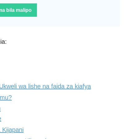
a bila malipo
ia:
Ukweli wa lishe na faida za kiafya
amu?
u
e
 Kijapani