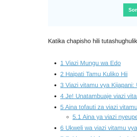
Som
Katika chapisho hili tutashughulik
1
Viazi Mungu wa Edo
2
Haipati Tamu Kuliko Hii
3
Viazi vitamu vya Kijapani: 
4
Je! Unatambuaje viazi vit
5
Aina tofauti za viazi vitam
5.1
Aina ya viazi nyeup
6
Ukweli wa viazi vitamu vya