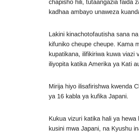
chapisho hili, tutaangazia faida 
kadhaa ambayo unaweza kuandaa 
Lakini kinachotofautisha sana na 
kifuniko cheupe cheupe. Kama 
kupatikana, ilifikiriwa kuwa viazi
iliyopita katika Amerika ya Kati 
Mirija hiyo ilisafirishwa kwenda
ya 16 kabla ya kufika Japani.
Kukua vizuri katika hali ya hew
kusini mwa Japani, na Kyushu ina