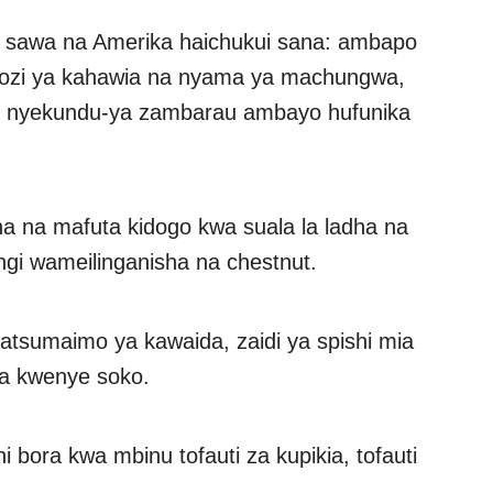
a sawa na Amerika haichukui sana: ambapo
ngozi ya kahawia na nyama ya machungwa,
i nyekundu-ya zambarau ambayo hufunika
 na mafuta kidogo kwa suala la ladha na
gi wameilinganisha na chestnut.
atsumaimo ya kawaida, zaidi ya spishi mia
sa kwenye soko.
ni bora kwa mbinu tofauti za kupikia, tofauti