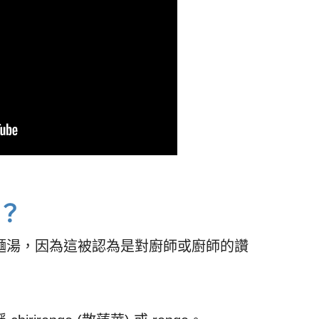
？
麵湯，因為這被認為是對廚師或廚師的讚