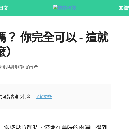
日文
菲律
？ 你完全可以 - 這就
麼）
飲食規劃食譜》的作者
們可能會賺取佣金。
了解更多
條
. 當您點拉麵時，您會在美味的肉湯中得到