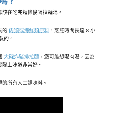
嗎？
應該在吃完麵條後喝拉麵湯。
質的
肉類或海鮮類原料
，烹飪時間長達 8 小
製的。
個
大碗炸豬排拉麵
，您可能想喝肉湯，因為
實際上味道非常好。
現的所有人工調味料。