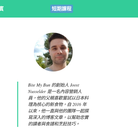
賓
短期課程
Bite My Bun 的創始人 Joost
Nusselder 是一名內容營銷人
員，他的父親喜歡嘗試以日本料
理為核心的新食物，自 2016 年
以來，他一直與他的團隊一起撰
寫深入的博客文章，以幫助忠實
的讀者與食譜和烹飪技巧。