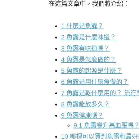
在這篇文章中，我們將介紹：
1
什麼是魚露？
2
魚露是什麼味道？
3
魚露有味道嗎？
4
魚露是怎麼做的？
5
魚露的起源是什麼？
6
魚露是用什麼魚做的？
7
魚露是乾什麼用的？ 流行
8
魚露能放多久？
9
魚露健康嗎？
9.1
魚露會升高血壓嗎
10
哪裡可以買到魚露和最好