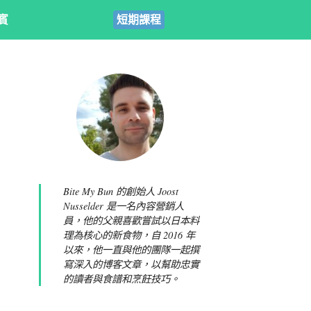
賓
短期課程
Bite My Bun 的創始人 Joost
Nusselder 是一名內容營銷人
員，他的父親喜歡嘗試以日本料
理為核心的新食物，自 2016 年
以來，他一直與他的團隊一起撰
寫深入的博客文章，以幫助忠實
的讀者與食譜和烹飪技巧。