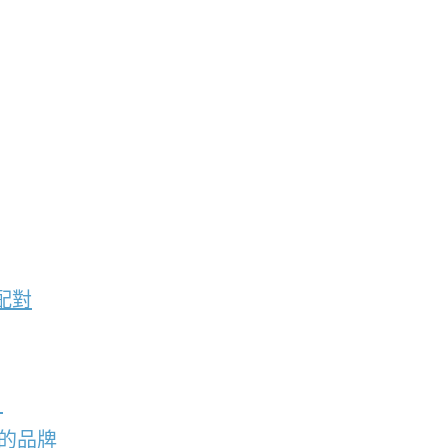
配對
？
的品牌