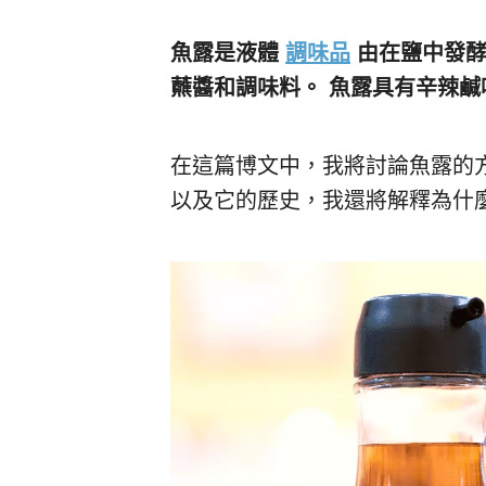
魚露是液體
調味品
由在鹽中發酵
蘸醬和調味料。 魚露具有辛辣
在這篇博文中，我將討論魚露的
以及它的歷史，我還將解釋為什