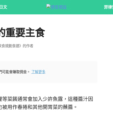
日文
菲律
的重要主食
飲食規劃食譜》的作者
們可能會賺取佣金。
了解更多
哩等菜餚通常會加入少許魚露，這種醬汁因
也被用作春捲和其他開胃菜的蘸醬。