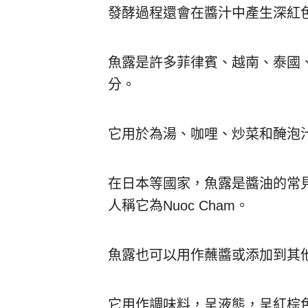
發酵過程還會在醬汁中產生深紅
魚露是許多菲律賓、越南、泰國
分。
它用於為湯、咖哩、炒菜和醃泡
在日本等國家，魚露是醬油的常見替
人稱它為Nuoc Cham。
魚露也可以用作蘸醬或添加到其
它用作調味料，呈液態，呈紅棕