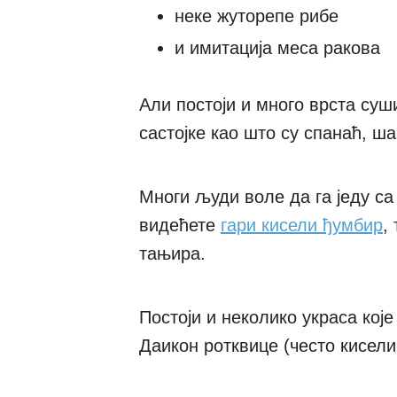
неке жуторепе рибе
и имитација меса ракова
Али постоји и много врста суши
састојке као што су спанаћ, ша
Многи људи воле да га једу са
видећете
гари кисели ђумбир
,
тањира.
Постоји и неколико украса кој
Даикон ротквице (често кисели