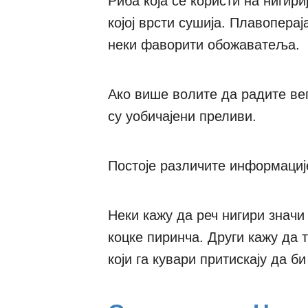
Риба која се користи на нигириј
којој врсти сушија. Плавопера
неки фаворити обожаватеља.
Ако више волите да радите вег
су уобичајени преливи.
Постоје различите информације
Неки кажу да реч нигири значи 
коцке пиринча. Други кажу да т
који га кувари притискају да б