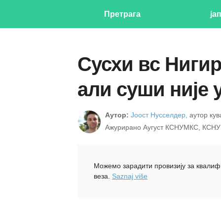
Претрага
ја
Сусхи вс Нигир
али суши није 
Аутор:
Јоост Нусселдер,
аутор кув
Ажурирано Аугуст КСНУМКС, КСН
Можемо зарадити провизију за квалиф
веза.
Saznaj više