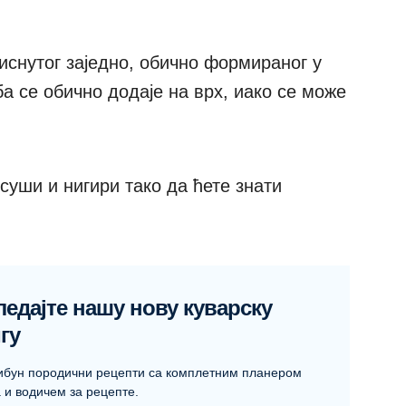
иснутог заједно, обично формираног у
а се обично додаје на врх, иако се може
 суши и нигири тако да ћете знати
ледајте нашу нову куварску
гу
ибун породични рецепти са комплетним планером
 и водичем за рецепте.