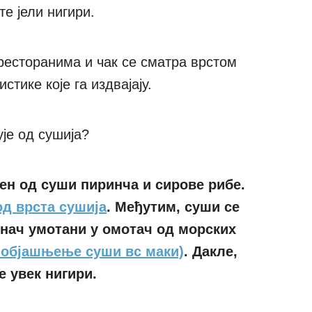
те јели нигири.
ресторанима и чак се сматра врстом
стике које га издвајају.
ује од сушија?
ен од суши пиринча и сирове рибе.
од врста сушија
. Међутим, суши се
инач умотани у омотач од морских
е објашњење суши вс маки)
. Дакле,
е увек нигири.