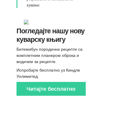
кување.
Погледајте нашу нову
куварску књигу
Битемибун породични рецепти са
комплетним планером оброка и
водичем за рецепте.
Испробајте бесплатно уз Киндле
Унлимитед:
Читајте бесплатно