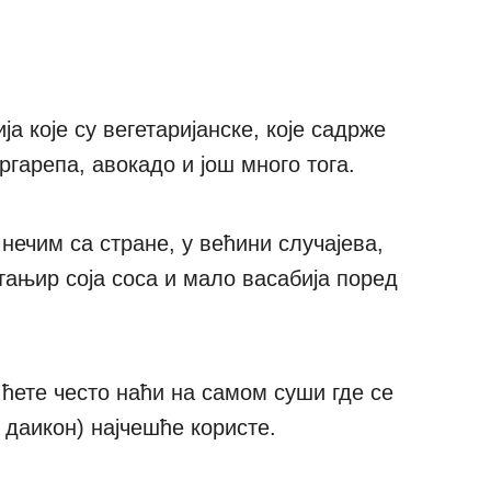
ја које су вегетаријанске, које садрже
ргарепа, авокадо и још много тога.
 нечим са стране, у већини случајева,
 тањир соја соса и мало васабија поред
е ћете често наћи на самом суши где се
 даикон) најчешће користе.