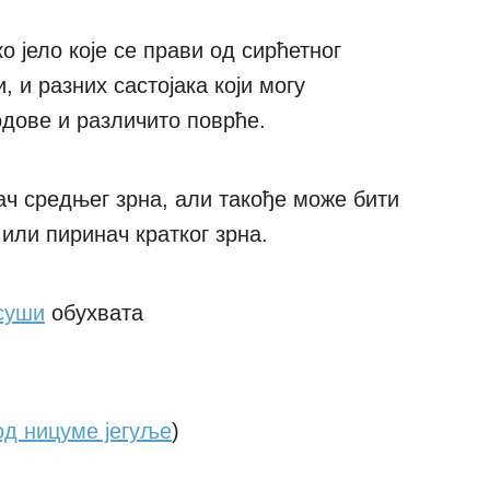
о јело које се прави од сирћетног
 и разних састојака који могу
дове и различито поврће.
ач средњег зрна, али такође може бити
или пиринач кратког зрна.
 суши
обухвата
од ницуме јегуље
)