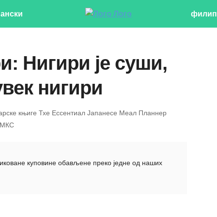
пански
филип
и: Нигири је суши,
увек нигири
арске књиге Тхе Ессентиал Јапанесе Меал Планнер
УМКС
иковане куповине обављене преко једне од наших