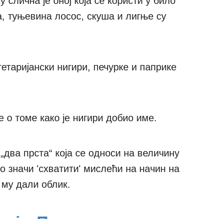
у слична је оној која се користи у било
ја, туњевина лосос, скуша и лигње су
етаријански нигири, печурке и паприке
 о томе како је нигири добио име.
„два прста“ која се односи на величину
о значи 'схватити' мислећи на начин на
и му дали облик.