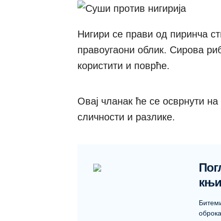
Нигири се прави од пиринча ст
правоугаони облик. Сирова риб
користити и поврће.
Овај чланак ће се осврнути на
сличности и разлике.
Пог
књи
Битем
оброка