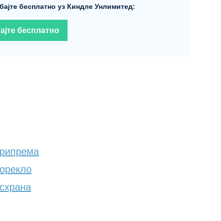
бајте бесплатно уз Киндле Унлимитед:
ајте бесплатно
Припрема
Порекло
Исхрана