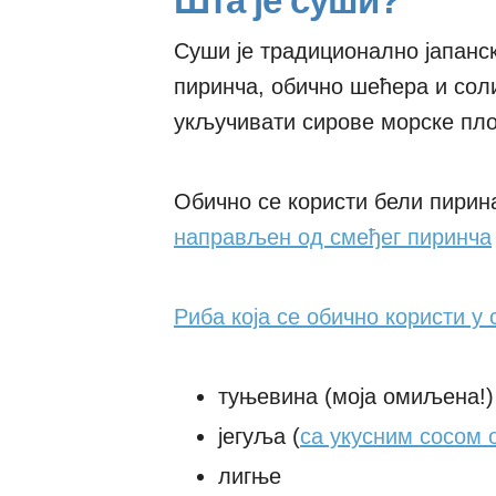
Шта је суши?
Суши је традиционално јапанск
пиринча, обично шећера и соли,
укључивати сирове морске пло
Обично се користи бели пирин
направљен од смеђег пиринча
Риба која се обично користи у
туњевина (моја омиљена!)
јегуља (
са укусним сосом 
лигње