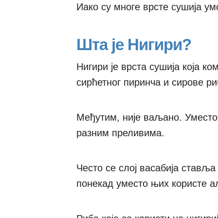
Иако су многе врсте сушија умо
Шта је Нигири?
Нигири је врста сушија која ко
сирћетног пиринча и сирове ри
Међутим, није ваљано. Уместо 
разним преливима.
Често се слој васабија ставља
понекад уместо њих користе ал