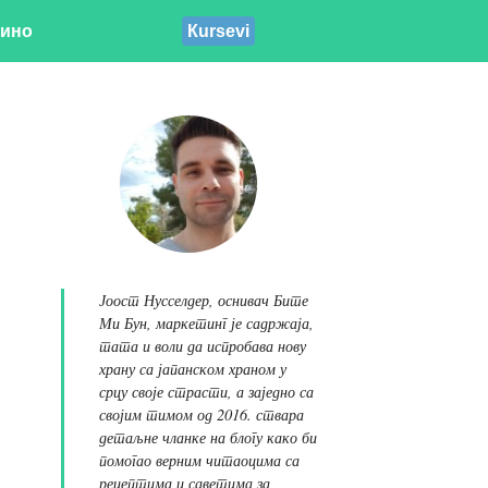
ино
Кursevi
Јоост Нусселдер, оснивач Бите
Ми Бун, маркетинг је садржаја,
тата и воли да испробава нову
храну са јапанском храном у
срцу своје страсти, а заједно са
својим тимом од 2016. ствара
детаљне чланке на блогу како би
помогао верним читаоцима са
рецептима и саветима за