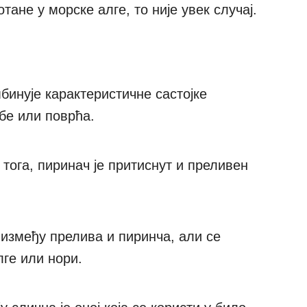
тане у морске алге, то није увек случај.
мбинује карактеристичне састојке
бе или поврћа.
тога, пиринач је притиснут и преливен
 између прелива и пиринча, али се
ге или нори.