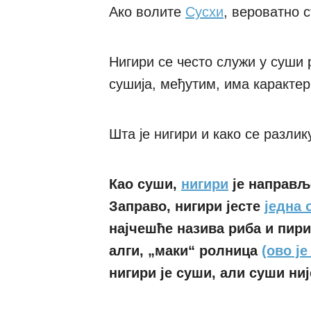
Ако волите
Сусхи
, вероватно с
Нигири се често служи у суши 
сушија, међутим, има карактери
Шта је нигири и како се разлик
Као суши,
нигири
је направљ
Заправо, нигири јесте
једна 
најчешће назива риба и пир
алги, „маки“ ролница
(ово ј
нигири је суши, али суши ниј