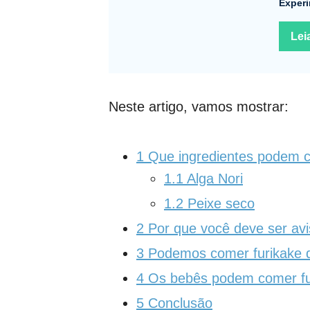
Experi
Lei
Neste artigo, vamos mostrar:
1
Que ingredientes podem 
1.1
Alga Nori
1.2
Peixe seco
2
Por que você deve ser avi
3
Podemos comer furikake d
4
Os bebês podem comer fu
5
Conclusão