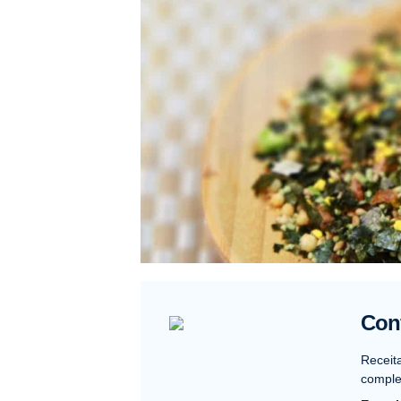
Conf
Receit
complet