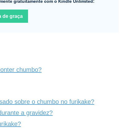
mente gratuitamente com o Kindle Unlimited:
a de graça
conter chumbo?
sado sobre o chumbo no furikake?
urante a gravidez?
rikake?