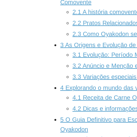
Comovente
2.1
A história comovent
2.2
Pratos Relacionados
2.3
Como Oyakodon se e
3
As Origens e Evolução d
3.1
Evolução: Período M
3.2
Anúncio e Menção e
3.3
Variações especiais
4
Explorando o mundo das 
4.1
Receita de Carne 
4.2
Dicas e informações
5
O Guia Definitivo para Es
Oyakodon