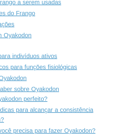
frango a serem usadas
es do Frango
ações
m Oyakodon
ara indivíduos ativos
cos para funções fisiológicas
 Oyakodon
saber sobre Oyakodon
akodon perfeito?
icas para alcançar a consistência
n?
você precisa para fazer Oyakodon?