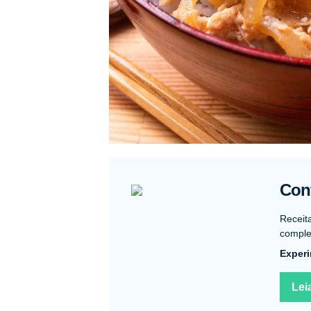
Conf
Receit
complet
Experi
Lei