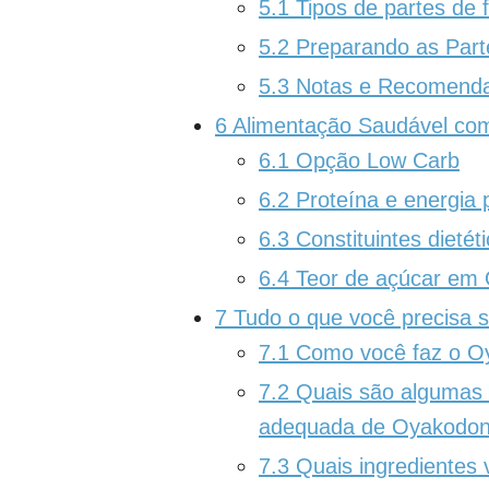
5.1
Tipos de partes de 
5.2
Preparando as Part
5.3
Notas e Recomend
6
Alimentação Saudável co
6.1
Opção Low Carb
6.2
Proteína e energia p
6.3
Constituintes dietéti
6.4
Teor de açúcar em
7
Tudo o que você precisa 
7.1
Como você faz o Oy
7.2
Quais são algumas d
adequada de Oyakodo
7.3
Quais ingredientes 