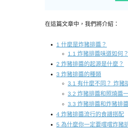
在這篇文章中，我們將介紹：
1
什麼是炸豬排醬？
1.1
炸豬排醬味道如何
2
炸豬排醬的起源是什麼？
3
炸豬排醬的種類
3.1
有什麼不同？ 炸豬
3.2
炸豬排醬和照燒醬
3.3
炸豬排醬和炸豬排
4
炸豬排醬流行的食譜搭配
5
為什麼你一定要嚐嚐炸豬