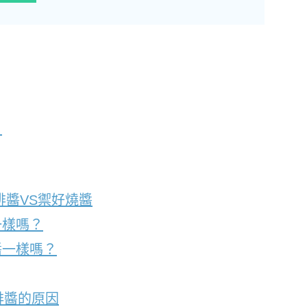
？
排醬VS禦好燒醬
一樣嗎？
醬一樣嗎？
排醬的原因