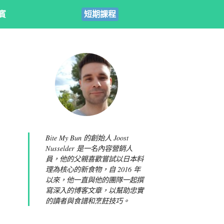
賓
短期課程
Bite My Bun 的創始人 Joost
Nusselder 是一名內容營銷人
員，他的父親喜歡嘗試以日本料
理為核心的新食物，自 2016 年
以來，他一直與他的團隊一起撰
寫深入的博客文章，以幫助忠實
的讀者與食譜和烹飪技巧。