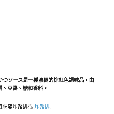
）とんかつソース是一種濃稠的棕紅色調味品，由
醋、豆醬、糖和香料。
用來蘸炸豬排或
炸豬排
.