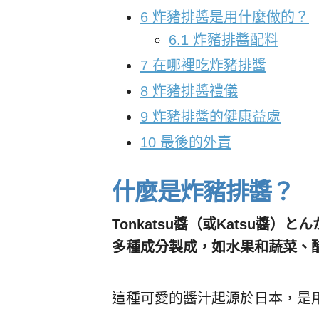
6
炸豬排醬是用什麼做的？
6.1
炸豬排醬配料
7
在哪裡吃炸豬排醬
8
炸豬排醬禮儀
9
炸豬排醬的健康益處
10
最後的外賣
什麼是炸豬排醬？
Tonkatsu醬（或Katsu醬
多種成分製成，如水果和蔬菜、
這種可愛的醬汁起源於日本，是