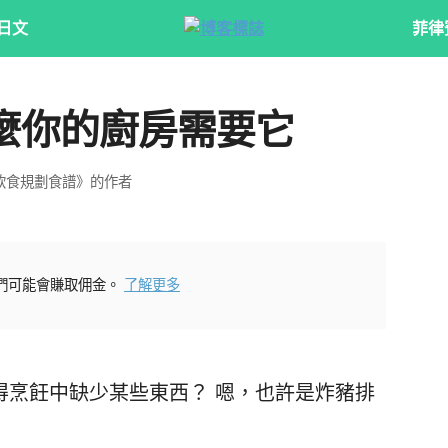
日文
菲律
麼你的廚房需要它
飲食規劃食譜》的作者
們可能會賺取佣金。
了解更多
得烹飪中缺少某些東西？ 嗯，也許是炸豬排