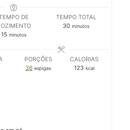
TEMPO DE
TEMPO TOTAL
minutos
COZIMENTO
30
minutos
minutos
15
minutos
A
PORÇÕES
CALORIAS
36
123
espigas
kcal