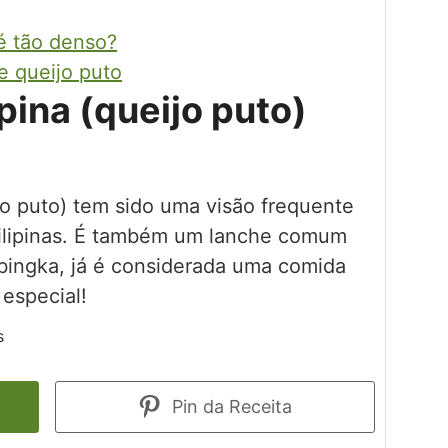
é tão denso?
 queijo puto
ipina (queijo puto)
jo puto) tem sido uma visão frequente
Filipinas. É também um lanche comum
ibingka, já é considerada uma comida
 especial!
s
Pin da Receita