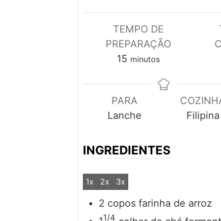
TEMPO DE
PREPARAÇÃO
minutos
15
minutos
PARA
COZINH
Lanche
Filipina
INGREDIENTES
1x
2x
3x
2
copos
farinha de arroz
1/4