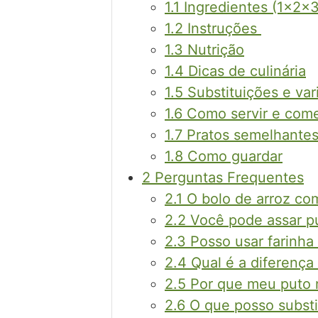
1.1
Ingredientes (1x2x3
1.2
Instruções
1.3
Nutrição
1.4
Dicas de culinária
1.5
Substituições e var
1.6
Como servir e com
1.7
Pratos semelhante
1.8
Como guardar
2
Perguntas Frequentes
2.1
O bolo de arroz com
2.2
Você pode assar pu
2.3
Posso usar farinha
2.4
Qual é a diferença 
2.5
Por que meu puto 
2.6
O que posso substit