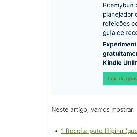
Bitemybun
planejador 
refeições c
guia de rece
Experimente
gratuitame
Kindle Unli
Leia de graç
Neste artigo, vamos mostrar:
1
Receita puto filipina (que