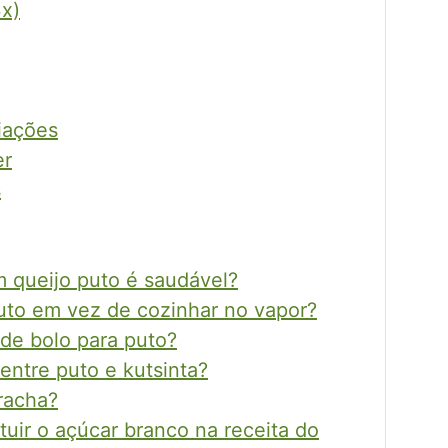
x)
iações
er
s
 queijo puto é saudável?
to em vez de cozinhar no vapor?
 de bolo para puto?
entre puto e kutsinta?
racha?
uir o açúcar branco na receita do