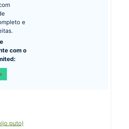
 com
de
ompleto e
itas.
nte com o
mited:
a
ijo puto)