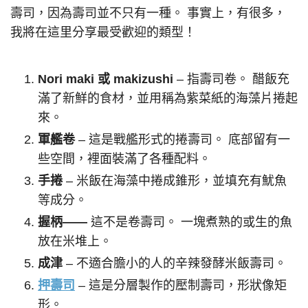
壽司，因為壽司並不只有一種。 事實上，有很多，
我將在這里分享最受歡迎的類型！
Nori maki 或 makizushi
– 指壽司卷。 醋飯充
滿了新鮮的食材，並用稱為紫菜紙的海藻片捲起
來。
軍艦卷
– 這是戰艦形式的捲壽司。 底部留有一
些空間，裡面裝滿了各種配料。
手捲
– 米飯在海藻中捲成錐形，並填充有魷魚
等成分。
握柄——
這不是卷壽司。 一塊煮熟的或生的魚
放在米堆上。
成津
– 不適合膽小的人的辛辣發酵米飯壽司。
押壽司
– 這是分層製作的壓制壽司，形狀像矩
形。