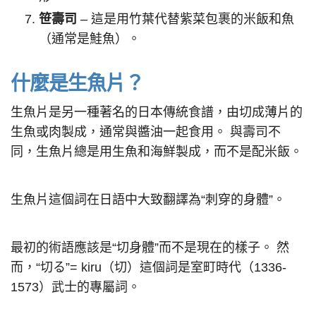
笹壽司
– 這是用竹葉代替紫菜包裹的米飯和魚
（通常是鮭魚）。
什麼是生魚片？
生魚片是另一種著名的日本傳統食譜，由切成薄片的
生魚或肉製成，通常與醬油一起食用。 與壽司不
同，生魚片總是用生魚和海鮮製成，而不是配米飯。
生魚片這個詞在日語中大致翻譯為“刺穿的身體”。
最初的術語應該是“切身體”而不是現在的樣子。 然
而，“切る”= kiru（切）這個詞是室町時代（1336-
1573）武士的專屬詞。