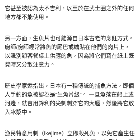
它甚至被認為太不吉利，以至於在武士圈之外的任何
地方都不能使用。
另一方面，生魚片也可能源自日本古老的烹飪方式。
廚師/廚師經常將魚的尾巴或鰭貼在他們的肉片上，
以識別顧客餐桌上供應的魚，因為將它們寫在紙上既
費時又分散注意力。
歷史學家還指出，日本有一種傳統的捕魚方法，即個
人手釣的魚被認為是“生魚片級”。 一旦魚落在船上或
河邊，就會用鋒利的尖刺刺穿它的大腦，然後將它放
入冰漿中。
漁民特意用刺（ikejime）立即殺死魚，以免它產生任