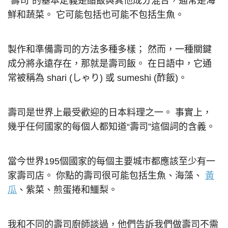
“壽司”的基本定義是醋飯與其他成分混合，通常是海
鮮和蔬菜。 它可能包括也可能不包括生魚。
製作和準備壽司的方法多種多樣； 然而，一種關鍵
成分將永遠存在，那就是壽司飯。 在日語中，它通
常被稱為 shari (しゃり) 或 sumeshi (酢飯)。
壽司是世界上最受歡迎的日本料理之一。 事實上，
幾乎任何國家的每個人都知道“壽司”這個詞的含義。
當今世界195個國家的每個主要城市都應該至少有一
家壽司店。 你點的壽司很可能包括生魚、海藻、
黃
瓜
、紫菜、煎蛋捲和鱷梨。
我和不同的壽司廚師談過，他們告訴我們做壽司不需