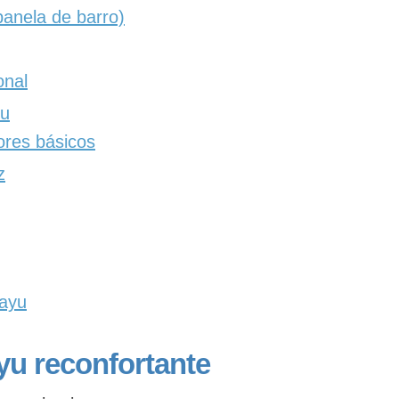
anela de barro)
onal
yu
res básicos
z
ayu
u reconfortante