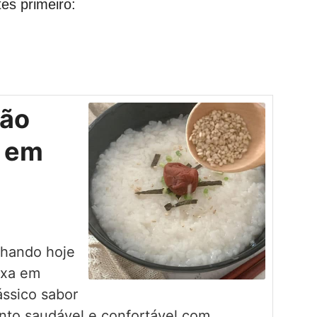
es primeiro:
mão
a em
lhando hoje
ixa em
ssico sabor
nto saudável e confortável com