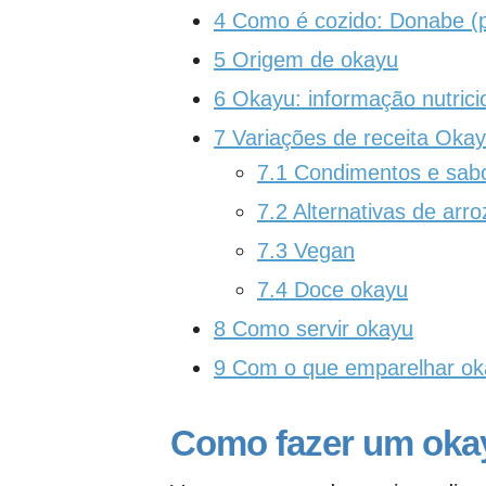
4
Como é cozido: Donabe (p
5
Origem de okayu
6
Okayu: informação nutrici
7
Variações de receita Oka
7.1
Condimentos e sabo
7.2
Alternativas de arro
7.3
Vegan
7.4
Doce okayu
8
Como servir okayu
9
Com o que emparelhar ok
Como fazer um okay