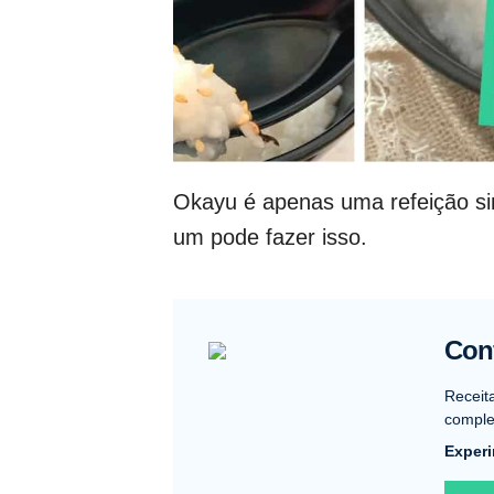
Okayu é apenas uma refeição simp
um pode fazer isso.
Conf
Receit
complet
Experi