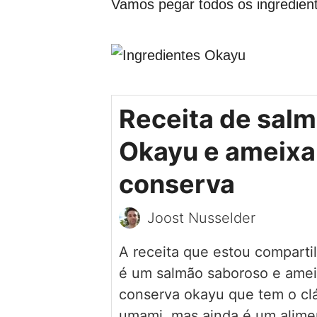
Vamos pegar todos os ingredient
Receita de sal
Okayu e ameix
conserva
Joost Nusselder
A receita que estou comparti
é um salmão saboroso e ame
conserva okayu que tem o clá
umami, mas ainda é um alime