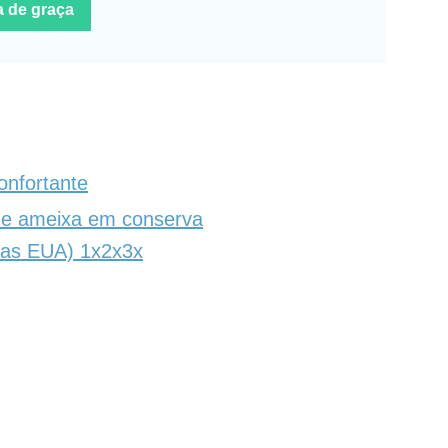
a de graça
nfortante
 e ameixa em conserva
das EUA) 1x2x3x