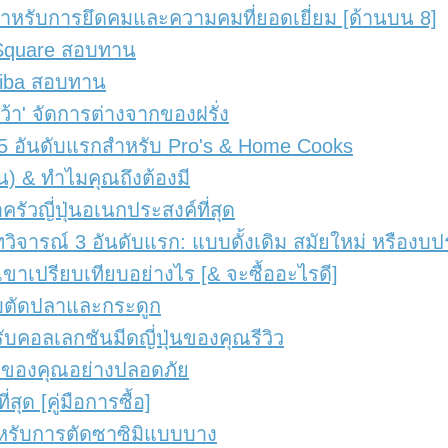
สุดสำหรับการยึดคมและความคมที่ยอดเยี่ยม [ด้านบน 8]
a Square สอบทาน
agiba สอบทาน
'หว้า' จัดการต่างจากของฝรั่ง
เลือก 5 อันดับแรกสำหรับ Pro's & Home Cooks
ุ่น) & ทำไมคุณถึงต้องมี
ทำครัวญี่ปุ่นอเนกประสงค์ที่สุด
 | บทวิจารณ์ 3 อันดับแรก: แบบดั้งเดิม สมัยใหม่ หรือ
เขาเปรียบเทียบอย่างไร [& จะซื้ออะไรดี]
หรับตัดปลาและกระดูก
รับคอลเลกชันมีดญี่ปุ่นของคุณรีวิว
พกมีดของคุณอย่างปลอดภัย
่สุด [คู่มือการซื้อ]
ุดสำหรับการตัดซาซิมิแบบบาง