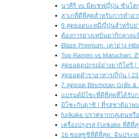
นาคีริ vs มีดเชฟญี่ปุ่น ซันโตก
สาเกที่ดีที่สุดสำหรับการทำอา
9 สุดยอดบะหมี่ญี่ปุ่นสำหรับย
ต้องการย่างเทปันยากิกลางแจ้
Blaze Premium: เตาย่าง Hibac
Top Ramen vs Maruchan: อัน
สุดยอดอุปกรณ์ย่างยากิโทริ | สิ
สุดยอดตำราอาหารญี่ปุ่น | 23 
7 สุดยอด Binchotan Grills 
แบรนด์มิโซะที่ดีที่สุดที่ได
มิโซะกับดาชิ | ที่รสชาติมาพ
furikake ปราศจากกลูเตนหรือไม
เครื่องปรุงรส Furikake ที่ดี
16 ซอสซูชิที่ดีที่สุด: ฉันประ