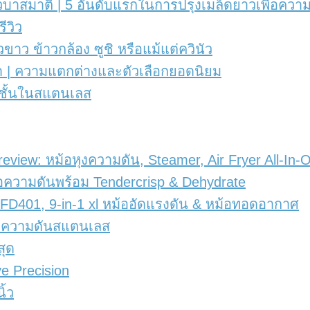
วบาสมาติ | 5 อันดับแรกในการปรุงเมล็ดยาวเพื่อคว
ีวิว
าวขาว ข้าวกล้อง ซูชิ หรือแม้แต่ควินัว
้า | ความแตกต่างและตัวเลือกยอดนิยม
ม้อชั้นในสแตนเลส
eview: หม้อหุงความดัน, Steamer, Air Fryer All-In-
ม้อความดันพร้อม Tendercrisp & Dehydrate
qt FD401, 9-in-1 xl หม้ออัดแรงดัน & หม้อทอดอากาศ
ม้อความดันสแตนเลส
สุด
e Precision
ิ้ว