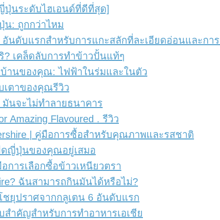
ญี่ปุ่นระดับไฮเอนด์ที่ดีที่สุด]
่ปุ่น: ถูกกว่าไหม
ุด: 4 อันดับแรกสำหรับการแกะสลักที่ละเอียดอ่อนและก
ริ? เคล็ดลับการทำข้าวปั้นแท้ๆ
บบ้านของคุณ: ไฟฟ้าในร่มและในตัว
รับเตาของคุณรีวิว
ร่? มันจะไม่ทำลายธนาคาร
r Amazing Flavoured . รีวิว
hire | คู่มือการซื้อสำหรับคุณภาพและรสชาติ
มมีดญี่ปุ่นของคุณอยู่เสมอ
ู่มือการเลือกซื้อข้าวเหนียวตรา
re? ฉันสามารถกินมันได้หรือไม่?
๊วโชยุปราศจากกลูเตน 6 อันดับแรก
ประกอบสำคัญสำหรับการทำอาหารเอเชีย